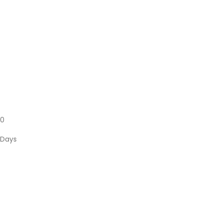
On vous y attends
0
Days